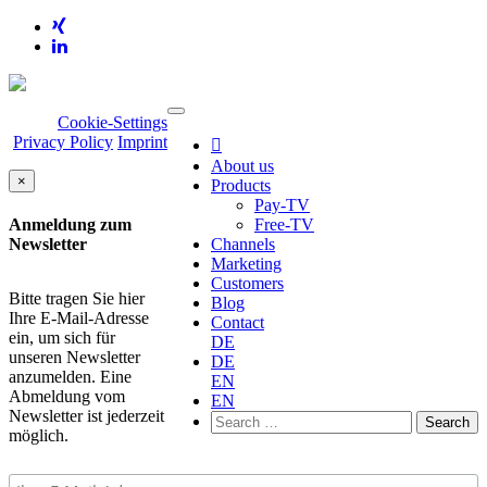
Cookie-Settings
Privacy Policy
Imprint

About us
×
Products
Pay-TV
Free-TV
Anmeldung zum
Channels
Newsletter
Marketing
Customers
Bitte tragen Sie hier
Blog
Ihre E-Mail-Adresse
Contact
ein, um sich für
DE
unseren Newsletter
DE
anzumelden. Eine
EN
Abmeldung vom
EN
Newsletter ist jederzeit
Search
möglich.
for: