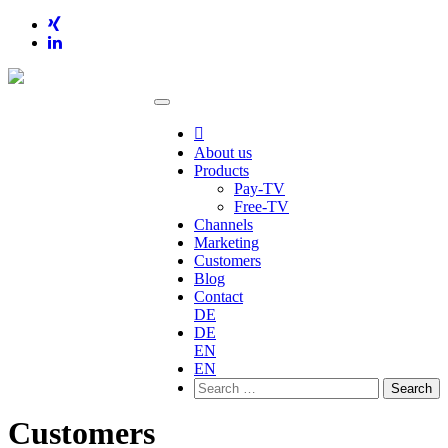

About us
Products
Pay-TV
Free-TV
Channels
Marketing
Customers
Blog
Contact
DE
DE
EN
EN
Search
for:
Customers