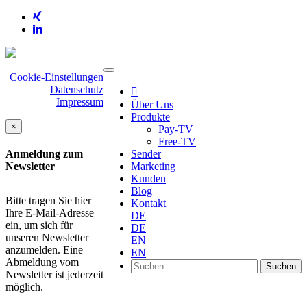
Cookie-Einstellungen
Datenschutz

Impressum
Über Uns
Produkte
×
Pay-TV
Free-TV
Sender
Anmeldung zum
Marketing
Newsletter
Kunden
Blog
Bitte tragen Sie hier
Kontakt
Ihre E-Mail-Adresse
DE
ein, um sich für
DE
unseren Newsletter
EN
anzumelden. Eine
EN
Abmeldung vom
Suchen
Newsletter ist jederzeit
nach:
möglich.