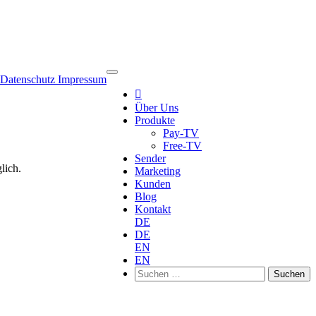
Datenschutz
Impressum

Über Uns
Produkte
Pay-TV
Free-TV
Sender
lich.
Marketing
Kunden
Blog
Kontakt
DE
DE
EN
EN
Suchen
nach: