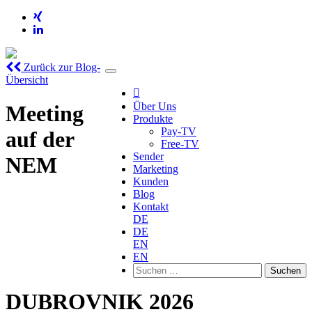
Zurück zur Blog-
Übersicht

Über Uns
Meeting
Produkte
Pay-TV
auf der
Free-TV
Sender
NEM
Marketing
Kunden
Blog
Kontakt
DE
DE
EN
EN
Suchen
nach:
DUBROVNIK 2026