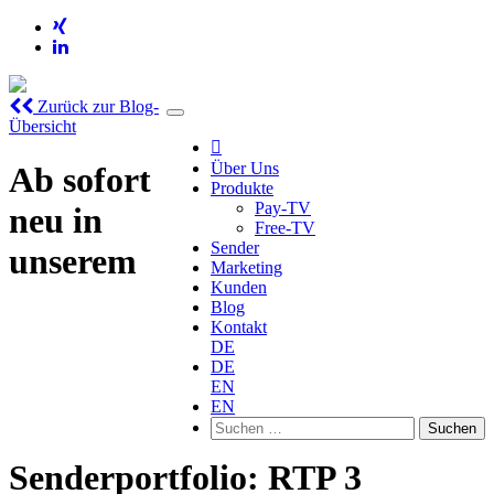
Zurück zur Blog-
Übersicht

Über Uns
Ab sofort
Produkte
Pay-TV
neu in
Free-TV
Sender
unserem
Marketing
Kunden
Blog
Kontakt
DE
DE
EN
EN
Suchen
nach:
Senderportfolio: RTP 3