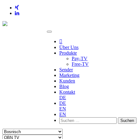

Über Uns
Produkte
Pay-TV
Free-TV
Sender
Marketing
Kunden
Blog
Kontakt
DE
DE
EN
EN
Suchen
nach: