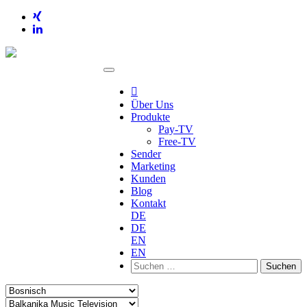

Über Uns
Produkte
Pay-TV
Free-TV
Sender
Marketing
Kunden
Blog
Kontakt
DE
DE
EN
EN
Suchen
nach: